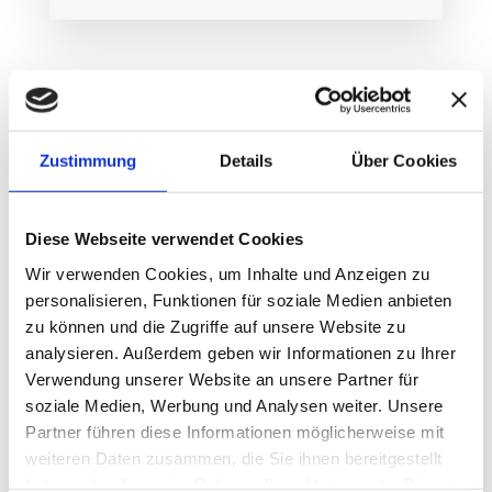
Ihre Krankenkasse übernimmt, nach
Genehmigung, sämtliche
Zustimmung
Details
Über Cookies
Aufwendungen bis auf einen kleinen
Eigenanteil
. Die Erhebung des
Diese Webseite verwendet Cookies
Eigenanteils erfolgt durch Ihre
Wir verwenden Cookies, um Inhalte und Anzeigen zu
Krankenkasse.
personalisieren, Funktionen für soziale Medien anbieten
zu können und die Zugriffe auf unsere Website zu
Gemäß dem
analysieren. Außerdem geben wir Informationen zu Ihrer
Krankenversicherungsgesetz stehen
Verwendung unserer Website an unsere Partner für
zwei Vergütungsmöglichkeiten der
soziale Medien, Werbung und Analysen weiter. Unsere
Partner führen diese Informationen möglicherweise mit
Krankenkasse zur Auswahl. Für nähere
weiteren Daten zusammen, die Sie ihnen bereitgestellt
Informationen klicken Sie bitte hier:
haben oder die sie im Rahmen Ihrer Nutzung der Dienste