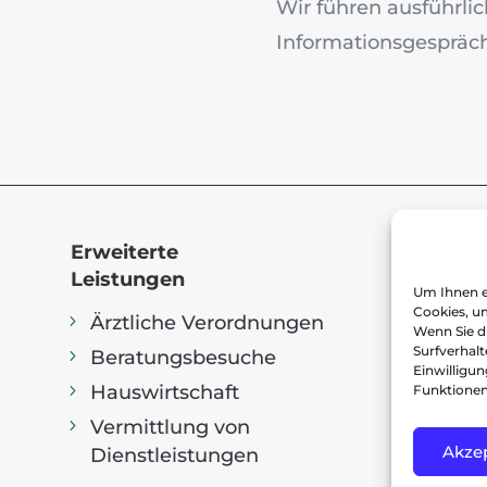
Wir führen ausführli
Informationsgespräch
Erweiterte
Leistungen
Um Ihnen e
Cookies, u
Ärztliche Verordnungen
Wenn Sie d
Surfverhalt
Beratungsbesuche
Einwilligu
Hauswirtschaft
Funktionen
Vermittlung von
Akze
Dienstleistungen