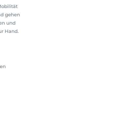
obilität
nd gehen
gen und
ur Hand.
gen