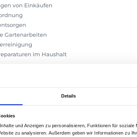
igen von Einkäufen
ordnung
entsorgen
te Gartenarbeiten
erreinigung
reparaturen im Haushalt
ung und Beaufsichtigung
htnistraining
itung bei Spaziergängen
Details
sen von Zeitungen, Büchern u. a.
gungsübungen
Cookies
es
nhalte und Anzeigen zu personalisieren, Funktionen für soziale
Website zu analysieren. Außerdem geben wir Informationen zu I
stützung bei Behördenangelegenheiten