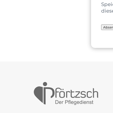
Spei
dies
Abse