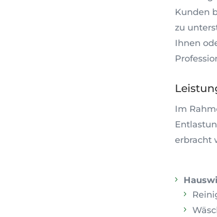
Kunden be
zu unter
Ihnen od
Professio
Leistu
Im Rahme
Entlastun
erbracht 
Hauswi
Rein
Wäsc