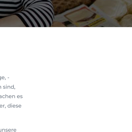
e, -
 sind,
achen es
er, diese
 unsere