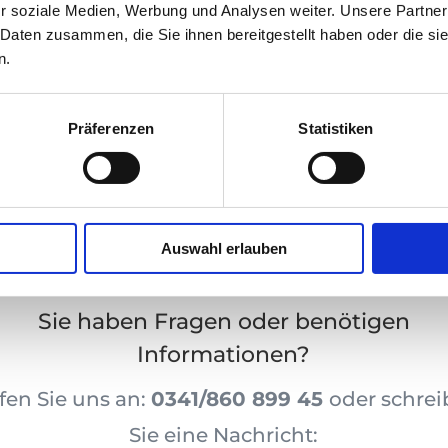
r soziale Medien, Werbung und Analysen weiter. Unsere Partner
 Daten zusammen, die Sie ihnen bereitgestellt haben oder die s
n.
ionen zu Voraussetzungen und zur Vergütung der
Präferenzen
Statistiken
gsleistungen erhalten Sie
hier
.
Auswahl erlauben
Sie haben Fragen oder benötigen
Informationen?
en Sie uns an:
0341/860 899 45
oder schre
Sie eine Nachricht: