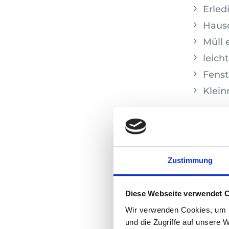
Erled
Haus
Müll 
leich
Fenst
Klein
Betreu
Gedäc
Begle
Zustimmung
Vorle
Bewe
Diese Webseite verwendet 
Weiter
Wir verwenden Cookies, um I
und die Zugriffe auf unsere 
Unter